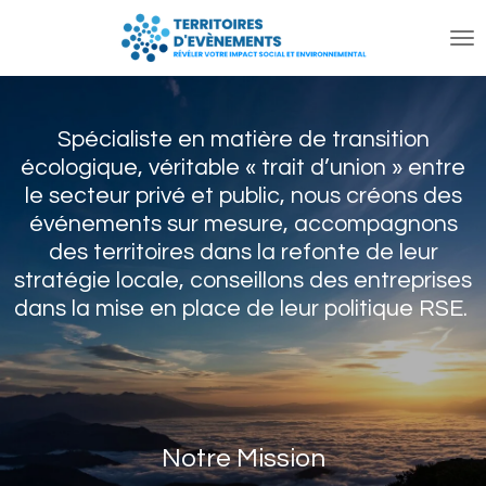
Passer
au
contenu
principal
Spécialiste en matière de transition
écologique, v
éritable « trait d’union » entre
le secteur privé et public, nous créons des
événements sur mesure, accompagnons
des territoires dans la refonte de leur
stratégie locale, conseillons des entreprises
dans la mise en place de leur politique RSE.
Notre Mission