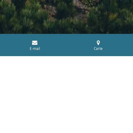
E-mail
Carte
Qui sommes nous ?
Territoires d'Événements est une entreprise de conseil
basée en région SUD-PACA et AURA, spécialisée dans la
gestion de projet événementiel, la stratégie RSE, l'écologie,